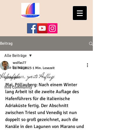
Beitrag
Alle Beiträge
wolfas77
Alle Beiträge
15. Mai 2023
1 Min. Lesezeit
Hafenführer, zweite Auflage
Loslegen
Mai, Pöllauberg: Nach einem Winter 
Ihre Community
lang Arbeit ist die zweite Auflage des 
Hafenführers für die italienische 
Adriaküste fertig. Der Abschnitt 
zwischen Triest und Venedig ist nun 
doppelt so groß gezeichnet, auch die 
Kanäle in den Lagunen von Marano und 