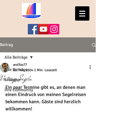
Beitrag
Alle Beiträge
wolfas77
Alle Beiträge
25. Feb. 2024
1 Min. Lesezeit
Vorträge Segeln
Loslegen
Ein paar Termine gibt es, an denen man 
Ihre Community
einen Eindruck von meinen Segelreisen 
bekommen kann. Gäste sind herzlich 
willkommen!