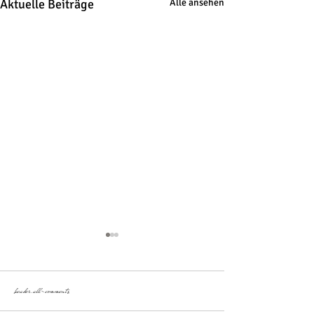
Aktuelle Beiträge
Alle ansehen
header.all-comments
Vortragszeit