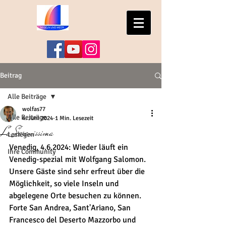
Beitrag
Alle Beiträge
wolfas77
Alle Beiträge
4. Juni 2024
1 Min. Lesezeit
La Serenissima
Loslegen
Venedig, 4.6.2024: Wieder läuft ein 
Ihre Community
Venedig-spezial mit Wolfgang Salomon. 
Unsere Gäste sind sehr erfreut über die 
Möglichkeit, so viele Inseln und 
abgelegene Orte besuchen zu können. 
Forte San Andrea, Sant'Ariano, San 
Francesco del Deserto Mazzorbo und 