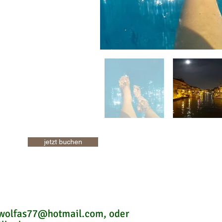
jetzt buchen
enn Sie ein flexibles Angebot
gebenen Termine wünschen
 wolfas77@hotmail.com, oder