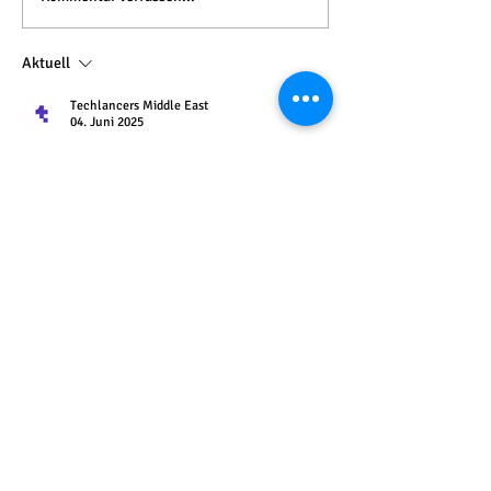
Aktuell
Techlancers Middle East
04. Juni 2025
sd
Gefällt mir
Antworten
Rufen Sie mich bitte an, wenn Sie ein
flexibles Angebot auch außerhalb der
angegebenen Termine wünschen
++
43
66
4 568 98 16
, oder
wolfas77@hotmail.com, oder
Oberneuberg 206, 8225 Pöllauberg