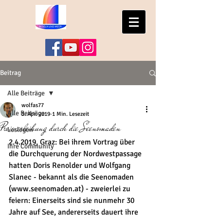
Beitrag
Alle Beiträge
wolfas77
Alle Beiträge
3. Apr. 2019
1 Min. Lesezeit
Preisverleihung durch die Seenomaden
Loslegen
2.4.2019, Graz: Bei ihrem Vortrag über 
Ihre Community
die Durchquerung der Nordwestpassage 
hatten Doris Renolder und Wolfgang 
Slanec - bekannt als die Seenomaden 
(www.seenomaden.at) - zweierlei zu 
feiern: Einerseits sind sie nunmehr 30 
Jahre auf See, andererseits dauert ihre 