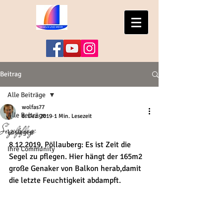
Beitrag
Alle Beiträge
wolfas77
Alle Beiträge
8. Dez. 2019
1 Min. Lesezeit
Segelpflege
Loslegen
8.12.2019, Pöllauberg: Es ist Zeit die 
Ihre Community
Segel zu pflegen. Hier hängt der 165m2 
große Genaker von Balkon herab,damit 
die letzte Feuchtigkeit abdampft.