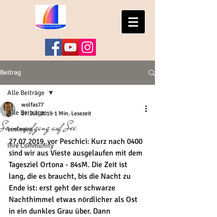
Beitrag
Alle Beiträge
wolfas77
Alle Beiträge
27. Juli 2019
1 Min. Lesezeit
Sonnenaufgang auf See
Loslegen
27.07.2019, vor Peschici: Kurz nach 0400 
Ihre Community
sind wir aus Vieste ausgelaufen mit dem 
Tagesziel Ortona - 84sM. Die Zeit ist 
lang, die es braucht, bis die Nacht zu 
Ende ist: erst geht der schwarze 
Nachthimmel etwas nördlicher als Ost 
in ein dunkles Grau über. Dann 