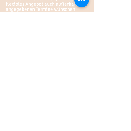
flexibles Angebot auch außerhalb der
angegebenen Termine wünschen
++
43
66
4 568 98 16
, oder
wolfas77@hotmail.com, oder
Oberneuberg 206, 8225 Pöllauberg
AGB