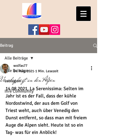
Beitrag
Alle Beiträge
wolfas77
Alle Beiträge
24. Aug. 2021
1 Min. Lesezeit
Venedig liegt an den Alpen
Loslegen
14.08.2021, La Serenissima: Selten im 
Ihre Community
Jahr ist es der Fall, dass der kühle 
Nordostwind, der aus dem Golf von 
Triest weht, auch über Venedig den 
Dunst entfernt, so dass man mit freiem 
Auge die Alpen sieht. Heute ist so ein 
Tag- was für ein Anblick!